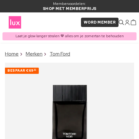
Membervoordelen:
SHOP MET MEMBERPRIJS
WORD MEMBER
Laat je glow langer stralen 🤎 alles om je zomertan te behouden
×
Home
Merken
Tom Ford
ITEM TOEGEVOEGD AAN
Vaak samen gekocht met
WINKELMAND
BESPAAR
€69
80