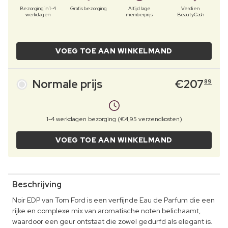
Bezorging in 1-4
Gratis bezorging
Altijd lage
Verdien
werkdagen
memberprijs
BeautyCash
VOEG TOE AAN WINKELMAND
Normale prijs
€
207
89
1-4 werkdagen bezorging (€4,95 verzendkosten)
VOEG TOE AAN WINKELMAND
Beschrijving
Noir EDP van Tom Ford is een verfijnde Eau de Parfum die een
rijke en complexe mix van aromatische noten belichaamt,
waardoor een geur ontstaat die zowel gedurfd als elegant is.