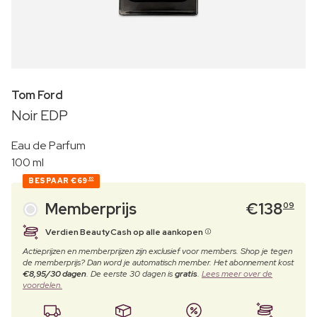
Tom Ford
Noir EDP
Eau de Parfum
100 ml
BESPAAR
€69
80
Memberprijs
€
138
09
Verdien BeautyCash op alle aankopen
Actieprijzen en memberprijzen zijn exclusief voor members. Shop je tegen
de memberprijs? Dan word je automatisch member. Het abonnement kost
€8,95/30 dagen
. De eerste 30 dagen is
gratis
.
Lees meer over de
voordelen.