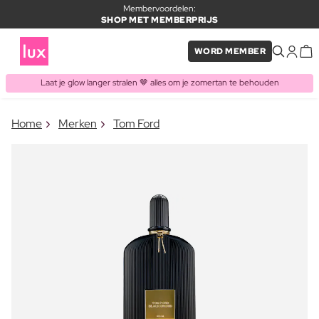
Membervoordelen:
SHOP MET MEMBERPRIJS
WORD MEMBER
Laat je glow langer stralen 🤎 alles om je zomertan te behouden
×
Home
Merken
Tom Ford
ITEM TOEGEVOEGD AAN
Vaak samen gekocht met
WINKELMAND