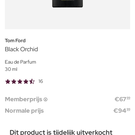
Tom Ford
Black Orchid
Eau de Parfum
30 ml
16
Memberprijs
€
67
99
Normale prijs
€
94
99
Dit product is tijdelijk uitverkocht