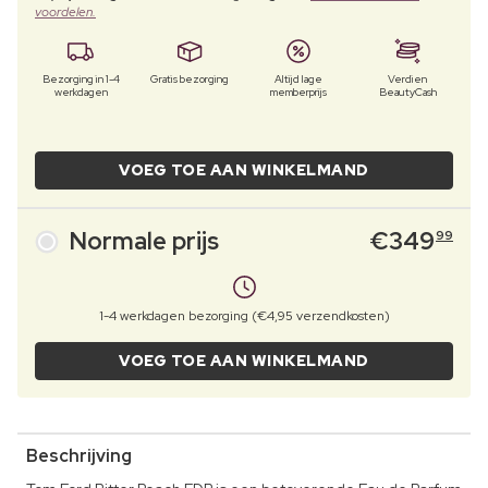
voordelen.
Bezorging in 1-4
Gratis bezorging
Altijd lage
Verdien
werkdagen
memberprijs
BeautyCash
VOEG TOE AAN WINKELMAND
Normale prijs
€
349
99
1-4 werkdagen bezorging (€4,95 verzendkosten)
VOEG TOE AAN WINKELMAND
Beschrijving