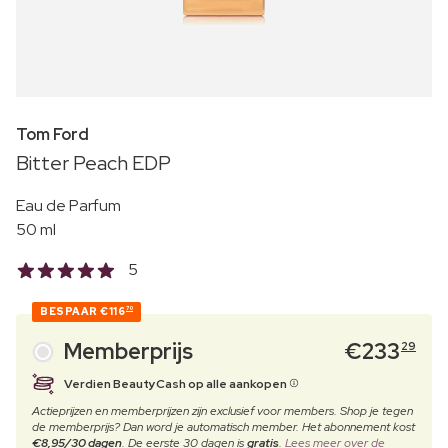
Tom Ford
Bitter Peach EDP
Eau de Parfum
50 ml
5
BESPAAR
€116
70
Memberprijs
€
233
29
Verdien BeautyCash op alle aankopen
Actieprijzen en memberprijzen zijn exclusief voor members. Shop je tegen
de memberprijs? Dan word je automatisch member. Het abonnement kost
€8,95/30 dagen
. De eerste 30 dagen is
gratis
.
Lees meer over de