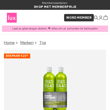
Membervoordelen:
SHOP MET MEMBERPRIJS
WORD MEMBER
Laat je glow langer stralen 🤎 alles om je zomertan te behouden
×
Home
Merken
Tigi
ITEM TOEGEVOEGD AAN
Vaak samen gekocht met
WINKELMAND
BESPAAR
€23
32