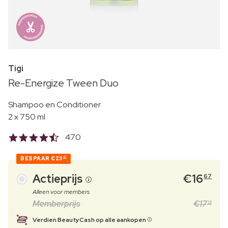
Tigi
Re-Energize Tween Duo
Shampoo en Conditioner
2 x 750 ml
470
BESPAAR
€23
32
Actieprijs
€
16
67
Alleen voor members
Memberprijs
€
17
19
Verdien BeautyCash op alle aankopen