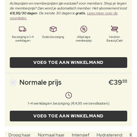
Actieprijzen en memberprijzen zijn exclusief voor members. Shop je tegen
de memberprijs? Dan word je automatisch member. Het abonnement kost
€8,95/30 dagen
. De eerste 30 dagen is
gratis
.
Lees meer over de
voordelen.
Bezorging in 1-4
Gratis bezorging
Altijd lage
Verdien
werkdagen
memberprijs
BeautyCash
VOEG TOE AAN WINKELMAND
Normale prijs
€
39
99
1-4 werkdagen bezorging (€4,95 verzendkosten)
VOEG TOE AAN WINKELMAND
Droog haar
Normaal haar
Intensief
Hydraterend
Kle