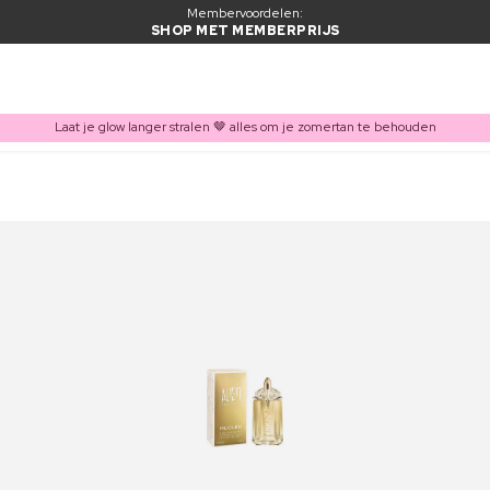
Membervoordelen:
SHOP MET MEMBERPRIJS
Laat je glow langer stralen 🤎 alles om je zomertan te behouden
ITEM TOEGEVOEGD AAN WINKELMAND
Vaak samen gekocht met