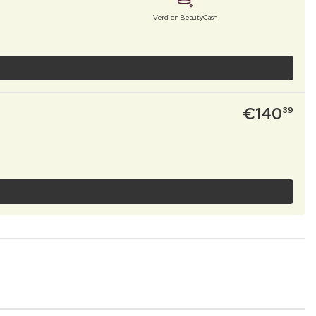
Verdien BeautyCash
€
140
39