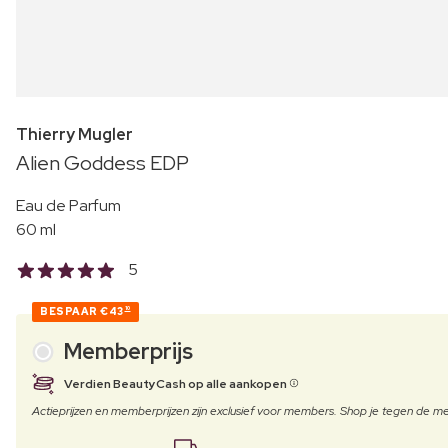
Thierry Mugler
Alien Goddess EDP
Eau de Parfum
60 ml
5
BESPAAR
€43
10
Memberprijs
Verdien BeautyCash op alle aankopen
Actieprijzen en memberprijzen zijn exclusief voor members. Shop je tegen de