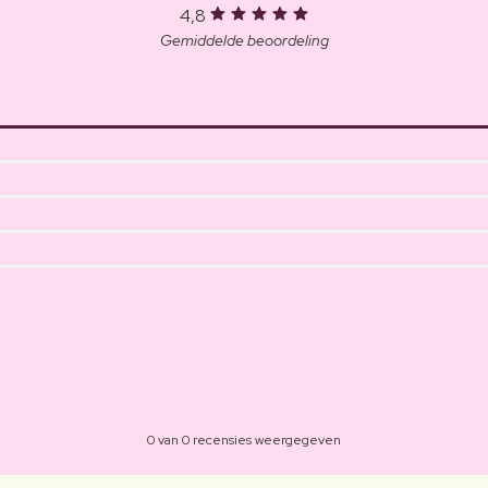
4,8
Gemiddelde beoordeling
0 van 0 recensies weergegeven