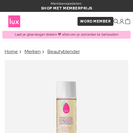
Membervoordelen:
SHOP MET MEMBERPRIJS
WORD MEMBER
Laat je glow langer stralen 🤎 alles om je zomertan te behouden
×
Home
Merken
Beautyblender
ITEM TOEGEVOEGD AAN
Vaak samen gekocht met
WINKELMAND