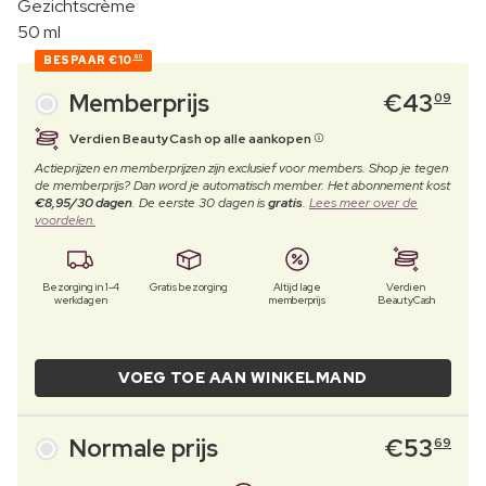
Gezichtscrème
50 ml
BESPAAR
€10
60
Memberprijs
€
43
09
Verdien BeautyCash op alle aankopen
Actieprijzen en memberprijzen zijn exclusief voor members. Shop je tegen
de memberprijs? Dan word je automatisch member. Het abonnement kost
€8,95/30 dagen
. De eerste 30 dagen is
gratis
.
Lees meer over de
voordelen.
Bezorging in 1-4
Gratis bezorging
Altijd lage
Verdien
werkdagen
memberprijs
BeautyCash
VOEG TOE AAN WINKELMAND
Normale prijs
€
53
69