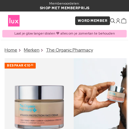
Membervoordelen:
SHOP MET MEMBERPRIJS
WORD MEMBER
Laat je glow langer stralen 🤎 alles om je zomertan te behouden
×
Home
Merken
The Organic Pharmacy
ITEM TOEGEVOEGD AAN
Vaak samen gekocht met
WINKELMAND
BESPAAR
€10
60