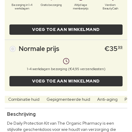
Bezorging in 1-4
Gratis bezorging
Altijd lage
Verdien
werkdagen
memberprijs
BeautyCash
VOEG TOE AAN WINKELMAND
Normale prijs
€
35
99
1-4 werkdagen bezorging (€4,95 verzendkosten)
VOEG TOE AAN WINKELMAND
Combinatie huid
Gepigmenteerde huid
Anti-aging
Par
Beschrijving
De Daily Protection Kit van The Organic Pharmacy is een
stijlvolle geschenkdoos voor wie houdt van verzorging die