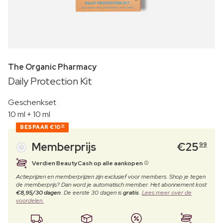
The Organic Pharmacy
Daily Protection Kit
Geschenkset
10 ml + 10 ml
BESPAAR
€10
00
Memberprijs
€
25
99
Verdien BeautyCash op alle aankopen
Actieprijzen en memberprijzen zijn exclusief voor members. Shop je tegen
de memberprijs? Dan word je automatisch member. Het abonnement kost
€8,95/30 dagen
. De eerste 30 dagen is
gratis
.
Lees meer over de
voordelen.