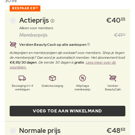
30 ml
BESPAAR
€8
64
Actieprijs
€
40
05
Alleen voor members
Memberprijs
€
41
29
Verdien BeautyCash op alle aankopen
Actieprijzen en memberprijzen zijn exclusief voor members. Shop je tegen
de memberprijs? Dan word je automatisch member. Het abonnement kost
€8,95/30 dagen
. De eerste 30 dagen is
gratis
.
Lees meer over de
voordelen.
Bezorging in 1-4
Gratis bezorging
Altijd lage
Verdien
werkdagen
memberprijs
BeautyCash
VOEG TOE AAN WINKELMAND
Normale prijs
€
48
69