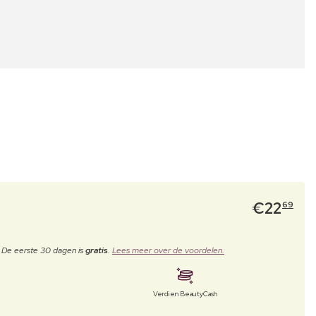
€
22
69
. De eerste 30 dagen is
gratis
.
Lees meer over de voordelen.
Verdien BeautyCash