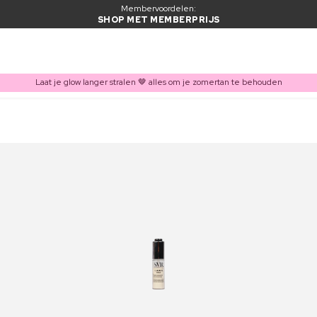
Membervoordelen:
SHOP MET MEMBERPRIJS
Laat je glow langer stralen 🤎 alles om je zomertan te behouden
ITEM TOEGEVOEGD AAN WINKELMAND
Vaak samen gekocht met