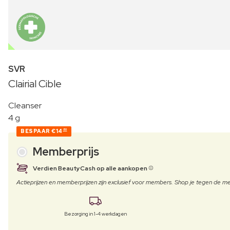
OUTLET
SVR
Clairial Cible
Cleanser
4 g
BESPAAR
€14
80
Memberprijs
Verdien BeautyCash op alle aankopen
Actieprijzen en memberprijzen zijn exclusief voor members. Shop je tegen de
Bezorging in 1-4 werkdagen