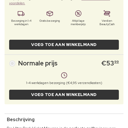
voordelen.
Bezorging in 1-4
Gratis bezorging
Altijd lage
Verdien
werkdagen
memberprijs
BeautyCash
VOEG TOE AAN WINKELMAND
Normale prijs
€
53
99
1-4 werkdagen bezorging (€4,95 verzendkosten)
VOEG TOE AAN WINKELMAND
Beschrijving