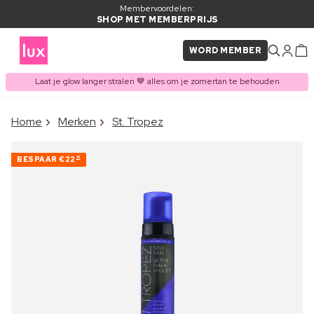
Membervoordelen:
SHOP MET MEMBERPRIJS
WORD MEMBER
Laat je glow langer stralen 🤎 alles om je zomertan te behouden
×
Home
Merken
St. Tropez
ITEM TOEGEVOEGD AAN
Vaak samen gekocht met
WINKELMAND
BESPAAR
€22
10