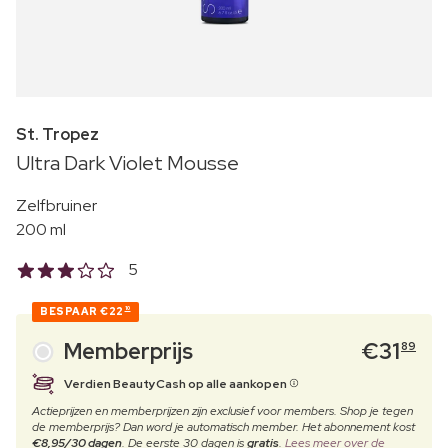
St. Tropez
Ultra Dark Violet Mousse
Zelfbruiner
200 ml
5
BESPAAR
€22
10
Memberprijs
€
31
89
Verdien BeautyCash op alle aankopen
Actieprijzen en memberprijzen zijn exclusief voor members. Shop je tegen
de memberprijs? Dan word je automatisch member. Het abonnement kost
€8,95/30 dagen
. De eerste 30 dagen is
gratis
.
Lees meer over de