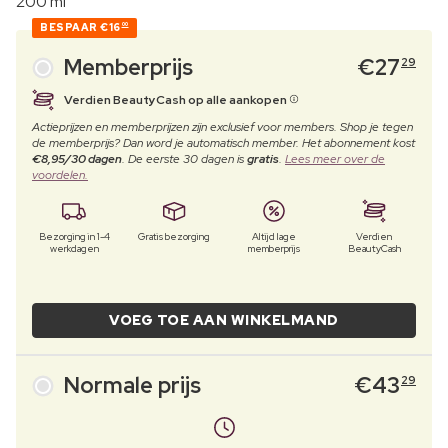
200 ml
BESPAAR
€16
00
Memberprijs
€
27
29
Verdien BeautyCash op alle aankopen
Actieprijzen en memberprijzen zijn exclusief voor members. Shop je tegen
de memberprijs? Dan word je automatisch member. Het abonnement kost
€8,95/30 dagen
. De eerste 30 dagen is
gratis
.
Lees meer over de
voordelen.
Bezorging in 1-4
Gratis bezorging
Altijd lage
Verdien
werkdagen
memberprijs
BeautyCash
VOEG TOE AAN WINKELMAND
Normale prijs
€
43
29