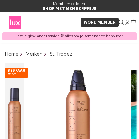
Membervoordelen:
SHOP MET MEMBERPRIJS
WORD MEMBER
Laat je glow langer stralen 🤎 alles om je zomertan te behouden
×
Home
Merken
St. Tropez
ITEM TOEGEVOEGD AAN
Vaak samen gekocht met
WINKELMAND
BESPAAR
€16
00