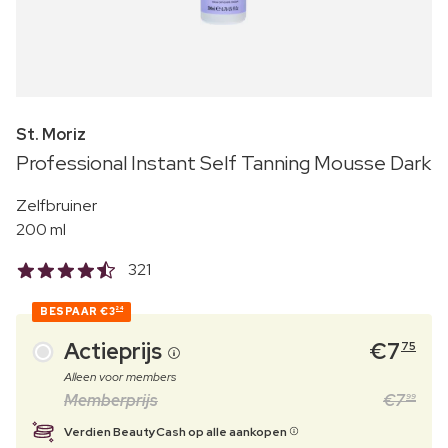
St. Moriz
Professional Instant Self Tanning Mousse Dark
Zelfbruiner
200 ml
321
BESPAAR
€3
24
Actieprijs
€
7
75
Alleen voor members
Memberprijs
€
7
99
Verdien BeautyCash op alle aankopen