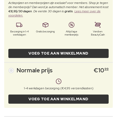
Actieprijzen en memberprijzen zijn exclusief voor members. Shop je tegen
de memberprijs? Dan word je automatisch member. Het abonnement kost
€8,95/30 dagen
. De eerste 30 dagen is
gratis
.
Lees meer over de
voordelen.
Bezorging in 1-4
Gratis bezorging
Altijd lage
Verdien
werkdagen
memberprijs
BeautyCash
VOEG TOE AAN WINKELMAND
Normale prijs
€
10
99
1-4 werkdagen bezorging (€4,95 verzendkosten)
VOEG TOE AAN WINKELMAND