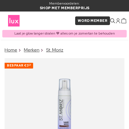
Membervoordelen:
SHOP MET MEMBERPRIJS
WORD MEMBER
Laat je glow langer stralen 🤎 alles om je zomertan te behouden
×
Home
Merken
St. Moriz
ITEM TOEGEVOEGD AAN
Vaak samen gekocht met
WINKELMAND
BESPAAR
€3
24