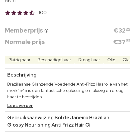
58 ml
100
Memberprijs
€
32
29
Normale prijs
€
37
99
Pluizig haar
Beschadigd haar
Droog haar
Olie
Glad 
Beschrijving
Braziliaanse Glanzende Voedende Anti-Frizz Haarolie van het
merk 1545 is een fantastische oplossing om pluizig en droog
haar te bestrijden.
Lees verder
Gebruiksaanwijzing Sol de Janeiro Brazilian
Glossy Nourishing Anti Frizz Hair Oil