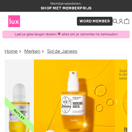
Membervoordelen:
SHOP MET MEMBERPRIJS
WORD MEMBER
Laat je glow langer stralen 🤎 alles om je zomertan te behouden
×
Home
Merken
Sol de Janeiro
ITEM TOEGEVOEGD AAN
Vaak samen gekocht met
WINKELMAND
OUTLET