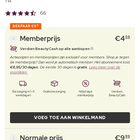
1 st
66
BESPAAR
€5
40
Memberprijs
€
4
59
Verdien BeautyCash op alle aankopen
Actieprijzen en memberprijzen zijn exclusief voor members. Shop je tegen
de memberprijs? Dan word je automatisch member. Het abonnement kost
€8,95/30 dagen
. De eerste 30 dagen is
gratis
.
Lees meer over de
voordelen.
Bezorging in 1-4
Gratis bezorging
Altijd lage
Verdien
werkdagen
memberprijs
BeautyCash
VOEG TOE AAN WINKELMAND
Normale prijs
€
9
99