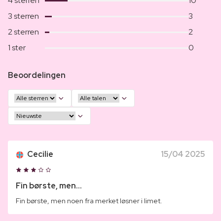
4 sterren
10
3 sterren
3
2 sterren
2
1 ster
0
Beoordelingen
Cecilie
15/04 2025
Fin børste, men...
Fin børste, men noen fra merket løsner i limet.