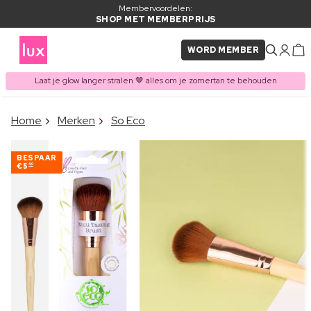
Membervoordelen:
SHOP MET MEMBERPRIJS
WORD MEMBER
Laat je glow langer stralen 🤎 alles om je zomertan te behouden
×
Home
Merken
So Eco
ITEM TOEGEVOEGD AAN
Vaak samen gekocht met
WINKELMAND
BESPAAR
€5
40