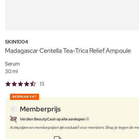
SKIN1004
Madagascar Centella Tea-Trica Relief Ampoule
Serum
30 ml
13
BESPAAR
€6
00
Memberprijs
Verdien BeautyCash op alle aankopen
Actieprijzen en memberprijzen zijn exclusief voor members. Shop je tegen de