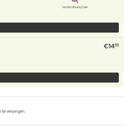
Verdien BeautyCash
€
14
99
n te verjongen.