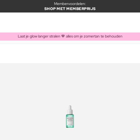
Membervoordelen:
SHOP MET MEMBERPRIJS
Laat je glow langer stralen 🤎 alles om je zomertan te behouden
ITEM TOEGEVOEGD AAN WINKELMAND
Vaak samen gekocht met