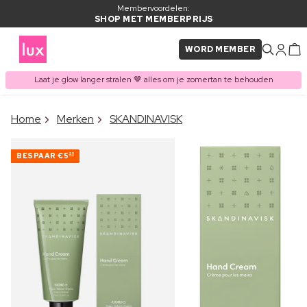
Membervoordelen:
SHOP MET MEMBERPRIJS
WORD MEMBER
Laat je glow langer stralen 🤎 alles om je zomertan te behouden
×
Home
Merken
SKANDINAVISK
ITEM TOEGEVOEGD AAN
Vaak samen gekocht met
WINKELMAND
BESPAAR
€5
20