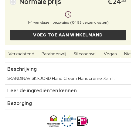
Normale prijs
€
24
99
1-4 werkdagen bezorging (€4,95 verzendkosten)
VOEG TOE AAN WINKELMAND
Verzachtend
Parabeenvrij
Siliconenvrij
Vegan
Niet 
Beschrijving
SKANDINAVISK FJORD Hand Cream Handcrème 75 ml.
Leer de ingrediënten kennen
Bezorging