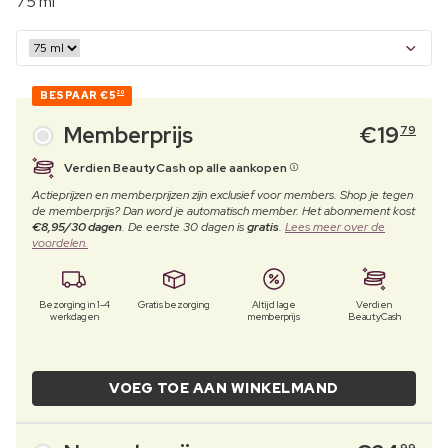
75 ml
BESPAAR
€5
20
Memberprijs
€
19
79
Verdien BeautyCash op alle aankopen
Actieprijzen en memberprijzen zijn exclusief voor members. Shop je tegen
de memberprijs? Dan word je automatisch member. Het abonnement kost
€8,95/30 dagen
. De eerste 30 dagen is
gratis
.
Lees meer over de
voordelen.
Bezorging in 1-4
Gratis bezorging
Altijd lage
Verdien
werkdagen
memberprijs
BeautyCash
VOEG TOE AAN WINKELMAND