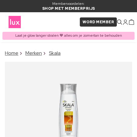
Membervoordelen:
SHOP MET MEMBERPRIJS
WORD MEMBER
Laat je glow langer stralen 🤎 alles om je zomertan te behouden
×
Home
Merken
Skala
ITEM TOEGEVOEGD AAN
Vaak samen gekocht met
WINKELMAND