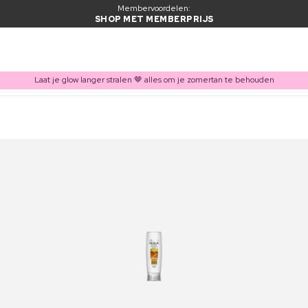
Membervoordelen:
SHOP MET MEMBERPRIJS
Laat je glow langer stralen 🤎 alles om je zomertan te behouden
ITEM TOEGEVOEGD AAN WINKELMAND
Vaak samen gekocht met