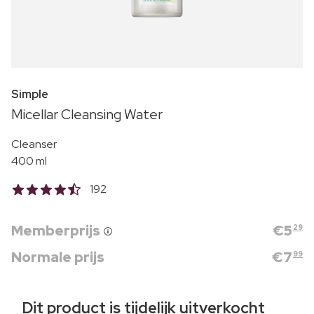
Simple
Micellar Cleansing Water
Cleanser
400 ml
192
Memberprijs
€
5
29
Normale prijs
€
7
99
Dit product is tijdelijk uitverkocht