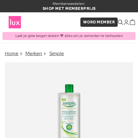
Membervoordelen:
SHOP MET MEMBERPRIJS
WORD MEMBER
Laat je glow langer stralen 🤎 alles om je zomertan te behouden
×
Home
Merken
Simple
ITEM TOEGEVOEGD AAN
Vaak samen gekocht met
WINKELMAND