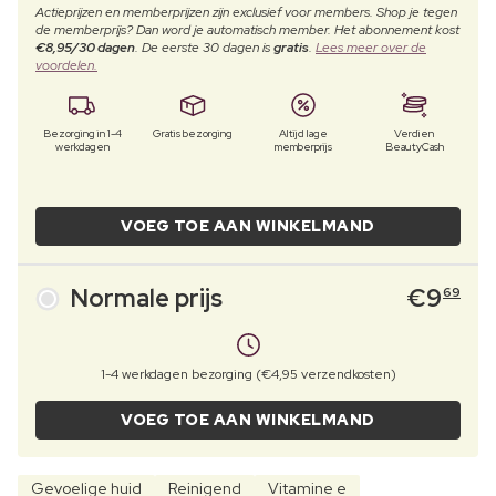
Actieprijzen en memberprijzen zijn exclusief voor members. Shop je tegen
de memberprijs? Dan word je automatisch member. Het abonnement kost
€8,95/30 dagen
. De eerste 30 dagen is
gratis
.
Lees meer over de
voordelen.
Bezorging in 1-4
Gratis bezorging
Altijd lage
Verdien
werkdagen
memberprijs
BeautyCash
VOEG TOE AAN WINKELMAND
Normale prijs
€
9
69
1-4 werkdagen bezorging (€4,95 verzendkosten)
VOEG TOE AAN WINKELMAND
Gevoelige huid
Reinigend
Vitamine e