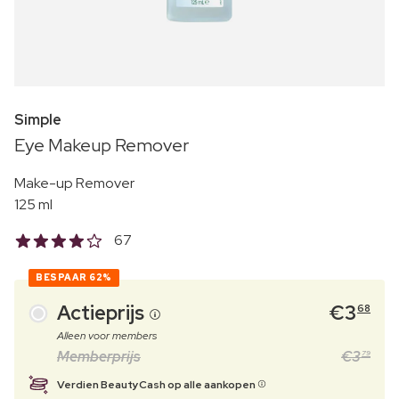
Simple
Eye Makeup Remover
Make-up Remover
125 ml
67
BESPAAR
62%
Actieprijs
€
3
68
Alleen voor members
Memberprijs
€
3
79
Verdien BeautyCash op alle aankopen