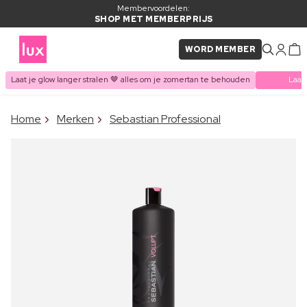
Membervoordelen:
SHOP MET MEMBERPRIJS
WORD MEMBER
Laat je glow langer stralen 🤎 alles om je zomertan te behouden
Laat
×
Home
Merken
Sebastian Professional
ITEM TOEGEVOEGD AAN
Vaak samen gekocht met
WINKELMAND