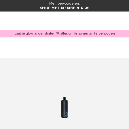
Membervoordelen:
SHOP MET MEMBERPRIJS
Laat je glow langer stralen 🤎 alles om je zomertan te behouden
ITEM TOEGEVOEGD AAN WINKELMAND
Vaak samen gekocht met