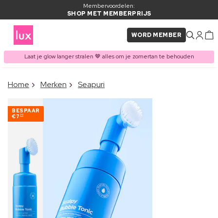
Membervoordelen:
SHOP MET MEMBERPRIJS
WORD MEMBER
Laat je glow langer stralen 🤎 alles om je zomertan te behouden
×
Home
Merken
Seapuri
ITEM TOEGEVOEGD AAN
Vaak samen gekocht met
WINKELMAND
BESPAAR
€7
70