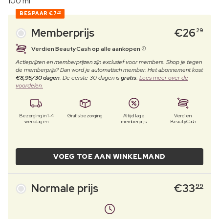
100 ml
BESPAAR
€7
70
Memberprijs
€
26
29
Verdien BeautyCash op alle aankopen
Actieprijzen en memberprijzen zijn exclusief voor members. Shop je tegen
de memberprijs? Dan word je automatisch member. Het abonnement kost
€8,95/30 dagen
. De eerste 30 dagen is
gratis
.
Lees meer over de
voordelen.
Bezorging in 1-4
Gratis bezorging
Altijd lage
Verdien
werkdagen
memberprijs
BeautyCash
VOEG TOE AAN WINKELMAND
Normale prijs
€
33
99