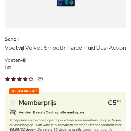
Scholl
Voetvijl Velvet Smooth Harde Huid Dual Action
Voetenvijl
1 st
29
BESPAAR
€4
30
Memberprijs
€
5
69
Verdien BeautyCash op alle aankopen
Actieprijzen en memberprijzen zijn exclusief voor members. Shop je tegen
de memberprijs? Dan word je automatisch member. Het abonnement kost
€8,95/30 dagen
. De eerste 30 dagen is
gratis
.
Lees meer over de