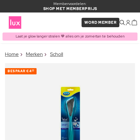
Membervoordelen:
SHOP MET MEMBERPRIJS
WORD MEMBER
Laat je glow langer stralen 🤎 alles om je zomertan te behouden
×
Home
Merken
Scholl
ITEM TOEGEVOEGD AAN
Vaak samen gekocht met
WINKELMAND
BESPAAR
€4
30