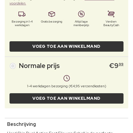
voordelen.
Bezorging in 1-4
Gratis bezorging
Altijd lage
Verdien
werkdagen
memberprijs
BeautyCash
VOEG TOE AAN WINKELMAND
Normale prijs
€
9
99
1-4 werkdagen bezorging (€4,95 verzendkosten)
VOEG TOE AAN WINKELMAND
Beschrijving