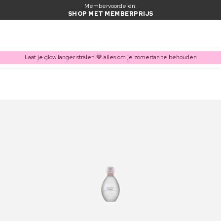
Membervoordelen:
SHOP MET MEMBERPRIJS
Laat je glow langer stralen 🤎 alles om je zomertan te behouden
ITEM TOEGEVOEGD AAN WINKELMAND
Vaak samen gekocht met