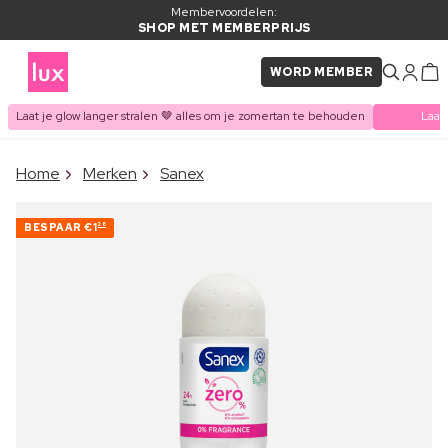
Membervoordelen:
SHOP MET MEMBERPRIJS
WORD MEMBER
Laat je glow langer stralen 🤎 alles om je zomertan te behouden
Laat
×
Home
Merken
Sanex
ITEM TOEGEVOEGD AAN
Vaak samen gekocht met
WINKELMAND
BESPAAR
€1
28