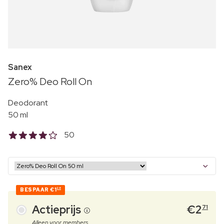
Sanex
Zero% Deo Roll On
Deodorant
50 ml
50
BESPAAR
€1
28
Actieprijs
€
2
71
Alleen voor members