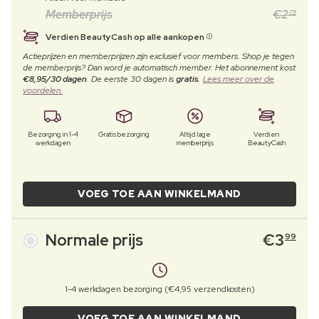
Memberprijs
€
2
79
Verdien BeautyCash op alle aankopen
Actieprijzen en memberprijzen zijn exclusief voor members. Shop je tegen
de memberprijs? Dan word je automatisch member. Het abonnement kost
€8,95/30 dagen
. De eerste 30 dagen is
gratis
.
Lees meer over de
voordelen.
Bezorging in 1-4
Gratis bezorging
Altijd lage
Verdien
werkdagen
memberprijs
BeautyCash
VOEG TOE AAN WINKELMAND
Normale prijs
€
3
99
1-4 werkdagen bezorging (€4,95 verzendkosten)
VOEG TOE AAN WINKELMAND