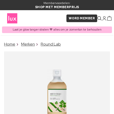
Membervoordelen:
SHOP MET MEMBERPRIJS
WORD MEMBER
Laat je glow langer stralen 🤎 alles om je zomertan te behouden
×
Home
Merken
Round Lab
ITEM TOEGEVOEGD AAN
Vaak samen gekocht met
WINKELMAND