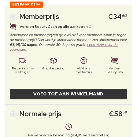
BESPAAR
€24
10
Memberprijs
€
34
49
Verdien BeautyCash op alle aankopen
Actieprijzen en memberprijzen zijn exclusief voor members. Shop je tegen
de memberprijs? Dan word je automatisch member. Het abonnement kost
€8,95/30 dagen
. De eerste 30 dagen is
gratis
.
Lees meer over de
voordelen.
Bezorging in 1-4
Gratis bezorging
Altijd lage
Verdien
werkdagen
memberprijs
BeautyCash
VOEG TOE AAN WINKELMAND
Normale prijs
€
58
59
1-4 werkdagen bezorging (€4,95 verzendkosten)