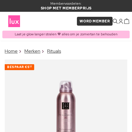
Membervoordelen:
SHOP MET MEMBERPRIJS
WORD MEMBER
Laat je glow langer stralen 🤎 alles om je zomertan te behouden
×
Home
Merken
Rituals
ITEM TOEGEVOEGD AAN
Vaak samen gekocht met
WINKELMAND
BESPAAR
€5
20