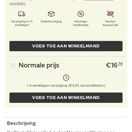
voordelen.
Bezorging in 1-4
Gratis bezorging
Altijd lage
Verdien
werkdagen
memberprijs
BeautyCash
VOEG TOE AAN WINKELMAND
Normale prijs
€
16
79
1-4 werkdagen bezorging (€4,95 verzendkosten)
VOEG TOE AAN WINKELMAND
Beschrijving