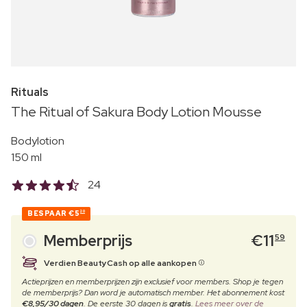
Rituals
The Ritual of Sakura Body Lotion Mousse
Bodylotion
150 ml
24
BESPAAR
€5
20
Memberprijs
€
11
59
Verdien BeautyCash op alle aankopen
Actieprijzen en memberprijzen zijn exclusief voor members. Shop je tegen
de memberprijs? Dan word je automatisch member. Het abonnement kost
€8,95/30 dagen
. De eerste 30 dagen is
gratis
.
Lees meer over de