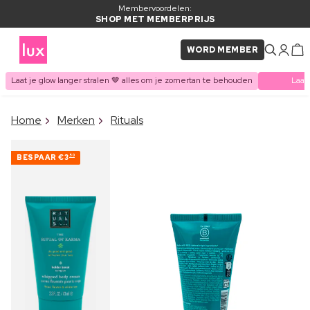
Membervoordelen:
SHOP MET MEMBERPRIJS
WORD MEMBER
Laat je glow langer stralen 🤎 alles om je zomertan te behouden
Laat
×
Home
Merken
Rituals
ITEM TOEGEVOEGD AAN
Vaak samen gekocht met
WINKELMAND
BESPAAR
€3
50