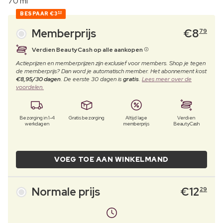
70 ml
BESPAAR
€3
50
Memberprijs
€
8
79
Verdien BeautyCash op alle aankopen
Actieprijzen en memberprijzen zijn exclusief voor members. Shop je tegen
de memberprijs? Dan word je automatisch member. Het abonnement kost
€8,95/30 dagen
. De eerste 30 dagen is
gratis
.
Lees meer over de
voordelen.
Bezorging in 1-4
Gratis bezorging
Altijd lage
Verdien
werkdagen
memberprijs
BeautyCash
VOEG TOE AAN WINKELMAND
Normale prijs
€
12
29