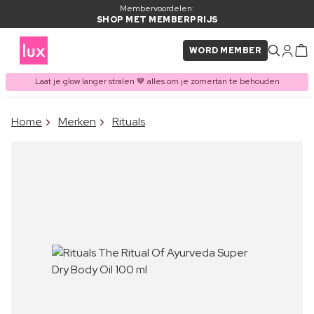
Membervoordelen:
SHOP MET MEMBERPRIJS
WORD MEMBER
Laat je glow langer stralen 🤎 alles om je zomertan te behouden
×
Home
Merken
Rituals
ITEM TOEGEVOEGD AAN
Vaak samen gekocht met
WINKELMAND