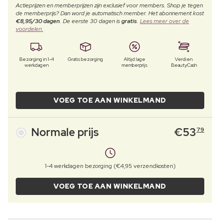
Actieprijzen en memberprijzen zijn exclusief voor members. Shop je tegen
de memberprijs? Dan word je automatisch member. Het abonnement kost
€8,95/30 dagen
. De eerste 30 dagen is
gratis
.
Lees meer over de
voordelen.
Bezorging in 1-4
Gratis bezorging
Altijd lage
Verdien
werkdagen
memberprijs
BeautyCash
VOEG TOE AAN WINKELMAND
Normale prijs
€
53
79
1-4 werkdagen bezorging (€4,95 verzendkosten)
VOEG TOE AAN WINKELMAND