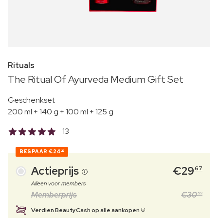
Rituals
The Ritual Of Ayurveda Medium Gift Set
Geschenkset
200 ml + 140 g + 100 ml + 125 g
13
BESPAAR
€24
12
Actieprijs
€
29
67
Alleen voor members
Memberprijs
€
30
59
Verdien BeautyCash op alle aankopen