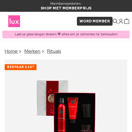
Membervoordelen:
SHOP MET MEMBERPRIJS
WORD MEMBER
Laat je glow langer stralen 🤎 alles om je zomertan te behouden
×
Home
Merken
Rituals
ITEM TOEGEVOEGD AAN
Vaak samen gekocht met
WINKELMAND
BESPAAR
€24
12