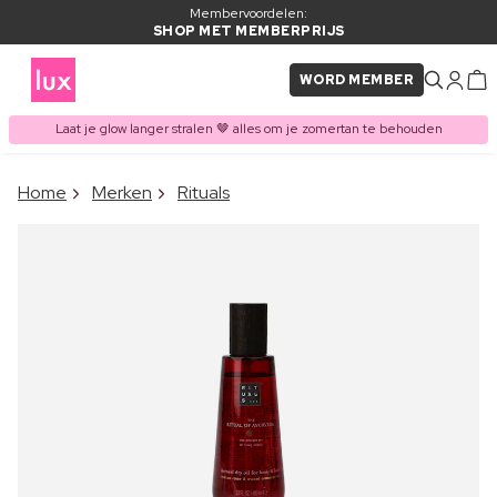
Membervoordelen:
SHOP MET MEMBERPRIJS
WORD MEMBER
Laat je glow langer stralen 🤎 alles om je zomertan te behouden
×
Home
Merken
Rituals
ITEM TOEGEVOEGD AAN
Vaak samen gekocht met
WINKELMAND