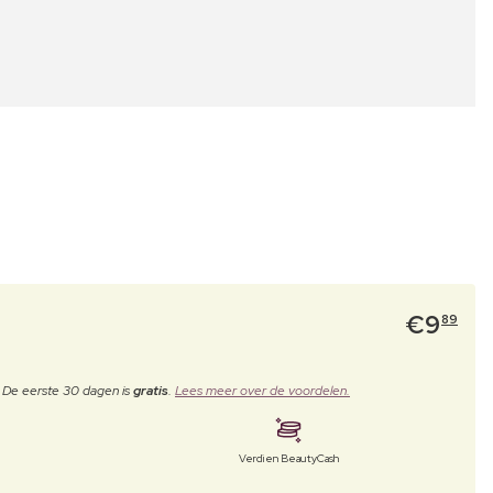
€
9
89
. De eerste 30 dagen is
gratis
.
Lees meer over de voordelen.
Verdien BeautyCash