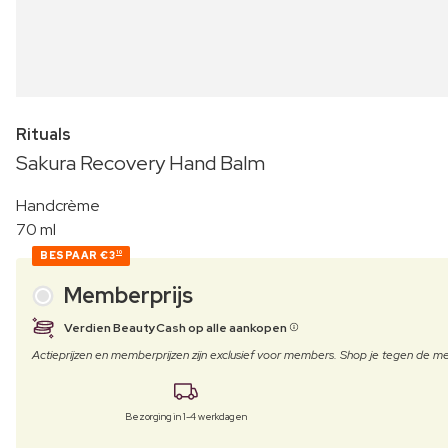
Rituals
Sakura Recovery Hand Balm
Handcrème
70 ml
BESPAAR
€3
10
Memberprijs
Verdien BeautyCash op alle aankopen
Actieprijzen en memberprijzen zijn exclusief voor members. Shop je tegen de
Bezorging in 1-4 werkdagen