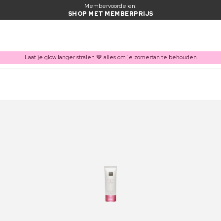
Membervoordelen:
SHOP MET MEMBERPRIJS
Laat je glow langer stralen 🤎 alles om je zomertan te behouden
ITEM TOEGEVOEGD AAN WINKELMAND
Vaak samen gekocht met