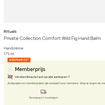
Rituals
Private Collection Comfort Wild Fig Hand Balm
Handcrème
175 ml
BESPAAR
€3
10
Memberprijs
Verdien BeautyCash op alle aankopen
Actieprijzen en memberprijzen zijn exclusief voor members. Shop je tegen de
Bezorging in 1-4 werkdagen