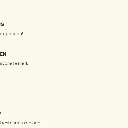
JS
categorieën!
LEN
favoriete merk
P
bestelling in de app!