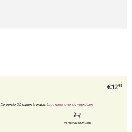
€
12
89
. De eerste 30 dagen is
gratis
.
Lees meer over de voordelen.
Verdien BeautyCash