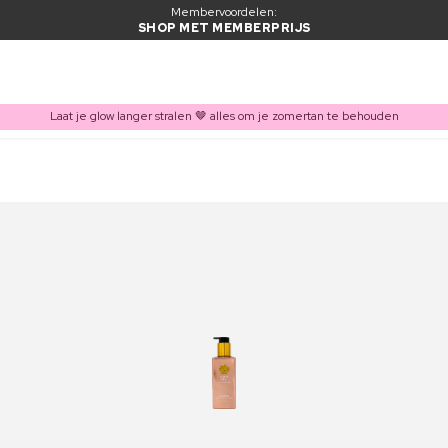
Membervoordelen:
SHOP MET MEMBERPRIJS
Laat je glow langer stralen 🤎 alles om je zomertan te behouden
ITEM TOEGEVOEGD AAN WINKELMAND
Vaak samen gekocht met