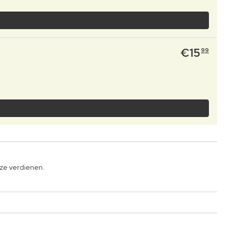
€
15
99
 ze verdienen.