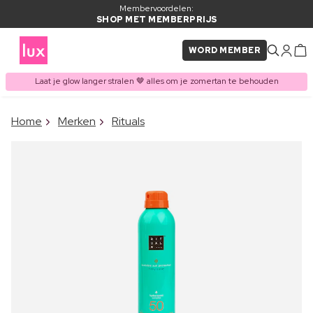
Membervoordelen:
SHOP MET MEMBERPRIJS
WORD MEMBER
Laat je glow langer stralen 🤎 alles om je zomertan te behouden
×
Home
Merken
Rituals
ITEM TOEGEVOEGD AAN
Vaak samen gekocht met
WINKELMAND