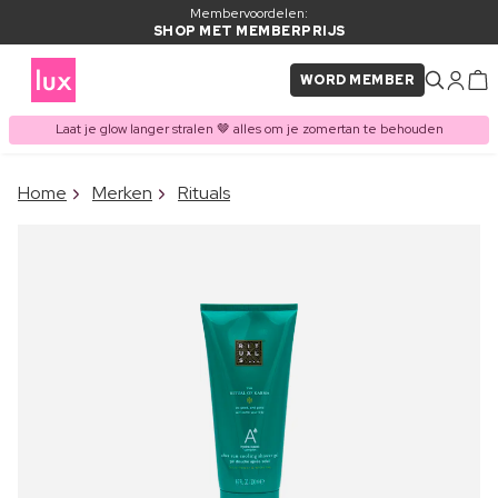
Membervoordelen:
SHOP MET MEMBERPRIJS
WORD MEMBER
Laat je glow langer stralen 🤎 alles om je zomertan te behouden
×
Home
Merken
Rituals
ITEM TOEGEVOEGD AAN
Vaak samen gekocht met
WINKELMAND