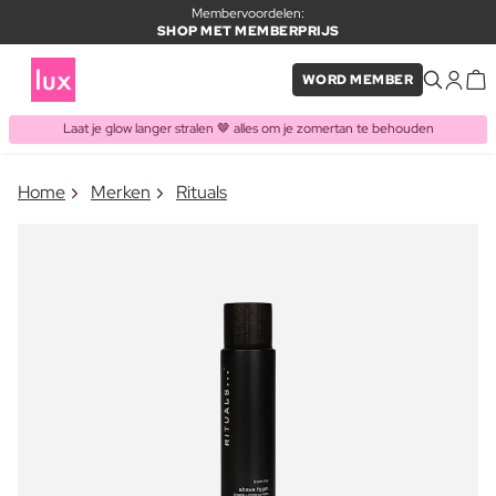
Membervoordelen:
SHOP MET MEMBERPRIJS
WORD MEMBER
Laat je glow langer stralen 🤎 alles om je zomertan te behouden
×
Home
Merken
Rituals
ITEM TOEGEVOEGD AAN
Vaak samen gekocht met
WINKELMAND