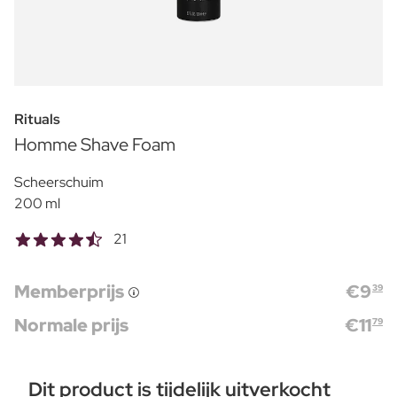
Rituals
Homme Shave Foam
Scheerschuim
200 ml
21
Memberprijs
€
9
39
Normale prijs
€
11
79
Dit product is tijdelijk uitverkocht