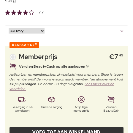
4,5 g
77
BESPAAR
€2
40
Memberprijs
€
7
49
Verdien BeautyCash op alle aankopen
Actieprijzen en memberprijzen zijn exclusief voor members. Shop je tegen
de memberprijs? Dan word je automatisch member. Het abonnement kost
€8,95/30 dagen
. De eerste 30 dagen is
gratis
.
Lees meer over de
voordelen.
Bezorging in 1-4
Gratis bezorging
Altijd lage
Verdien
werkdagen
memberprijs
BeautyCash
VOEG TOE AAN WINKELMAND