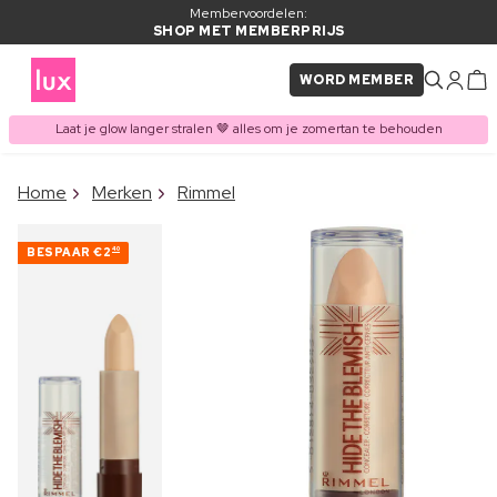
Membervoordelen:
SHOP MET MEMBERPRIJS
WORD MEMBER
Laat je glow langer stralen 🤎 alles om je zomertan te behouden
×
Home
Merken
Rimmel
ITEM TOEGEVOEGD AAN
Vaak samen gekocht met
WINKELMAND
BESPAAR
€2
40