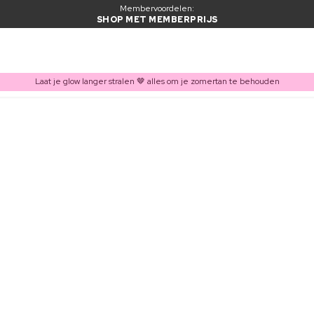
Membervoordelen:
SHOP MET MEMBERPRIJS
Laat je glow langer stralen 🤎 alles om je zomertan te behouden
ITEM TOEGEVOEGD AAN WINKELMAND
Vaak samen gekocht met