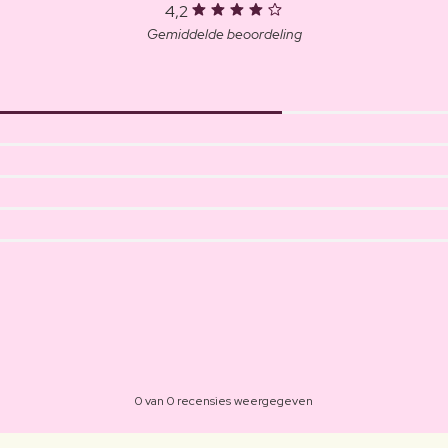
4,2
Gemiddelde beoordeling
0 van 0 recensies weergegeven