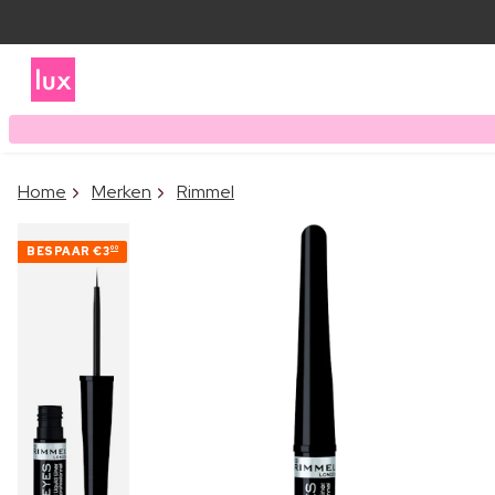
Home
Merken
Rimmel
BESPAAR
€3
00