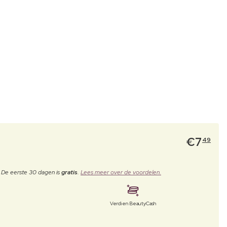
€
7
49
. De eerste 30 dagen is
gratis
.
Lees meer over de voordelen.
Verdien BeautyCash