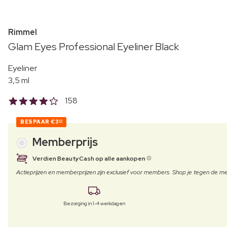
Rimmel
Glam Eyes Professional Eyeliner Black
Eyeliner
3,5 ml
158
BESPAAR
€3
00
Memberprijs
Verdien BeautyCash op alle aankopen
Actieprijzen en memberprijzen zijn exclusief voor members. Shop je tegen de
Bezorging in 1-4 werkdagen