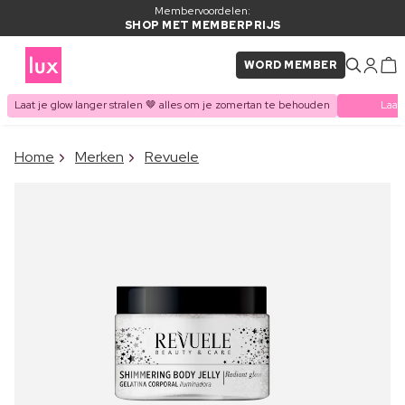
Membervoordelen:
SHOP MET MEMBERPRIJS
WORD MEMBER
Laat je glow langer stralen 🤎 alles om je zomertan te behouden
Laat
×
Home
Merken
Revuele
ITEM TOEGEVOEGD AAN
Vaak samen gekocht met
WINKELMAND