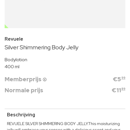
OUTLET
Revuele
Silver Shimmering Body Jelly
Bodylotion
400 ml
Memberprijs
€
5
99
Normale prijs
€
11
89
Beschrijving
REVUELE SILVER SHIMMERING BODY JELLY.This moisturizing
jelly will embrace your senses with a delicious scent and your