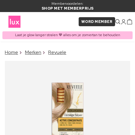
Membervoordelen:
SHOP MET MEMBERPRIJS
WORD MEMBER
Laat je glow langer stralen 🤎 alles om je zomertan te behouden
×
Home
Merken
Revuele
ITEM TOEGEVOEGD AAN
Vaak samen gekocht met
WINKELMAND