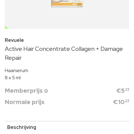
OUTLET
Revuele
Active Hair Concentrate Collagen + Damage
Repair
Haarserum
8 x 5 ml
Memberprijs
€
5
29
Normale prijs
€
10
29
Beschrijving