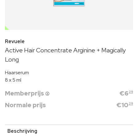
OUTLET
Revuele
Active Hair Concentrate Arginine + Magically
Long
Haarserum
8 x 5 ml
Memberprijs
€
6
29
Normale prijs
€
10
29
Beschrijving