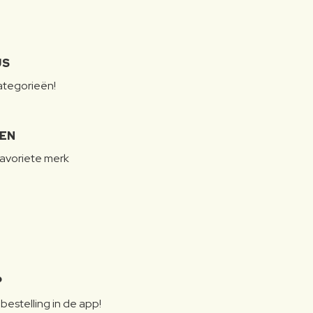
JS
categorieën!
LEN
favoriete merk
P
bestelling in de app!