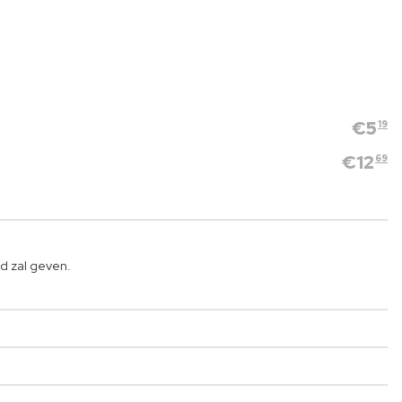
€
5
19
€
12
69
d zal geven.