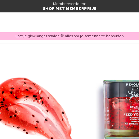
Membervoordelen:
SHOP MET MEMBERPRIJS
Laat je glow langer stralen 🤎 alles om je zomertan te behouden
ITEM TOEGEVOEGD AAN WINKELMAND
Vaak samen gekocht met