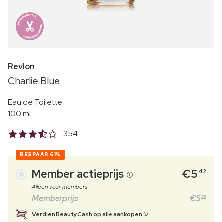
Revlon
Charlie Blue
Eau de Toilette
100 ml
354
BESPAAR
61%
Member actieprijs
€
5
42
Alleen voor members
Memberprijs
€
5
59
Verdien BeautyCash op alle aankopen