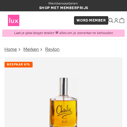
Membervoordelen:
SHOP MET MEMBERPRIJS
WORD MEMBER
Laat je glow langer stralen 🤎 alles om je zomertan te behouden
×
Home
Merken
Revlon
ITEM TOEGEVOEGD AAN
Vaak samen gekocht met
WINKELMAND
BESPAAR
61%