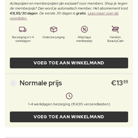
Actieprijzen en memberprijzen zijn exclusief voor members. Shop je tegen
de memberprijs? Dan word je automatisch member. Het abonnement kost
€8,95/30 dagen
. De eerste 30 dagen is
gratis
.
Lees meer over de
voordelen.
Bezorging in 1-4
Gratis bezorging
Altijd lage
Verdien
werkdagen
memberprijs
BeautyCash
VOEG TOE AAN WINKELMAND
Normale prijs
€
13
99
1-4 werkdagen bezorging (€4,95 verzendkosten)
VOEG TOE AAN WINKELMAND