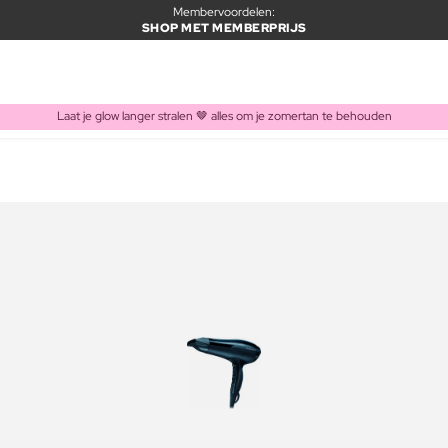
Membervoordelen:
SHOP MET MEMBERPRIJS
Laat je glow langer stralen 🤎 alles om je zomertan te behouden
ITEM TOEGEVOEGD AAN WINKELMAND
Vaak samen gekocht met