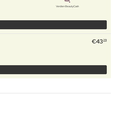
Verdien BeautyCash
€
43
29