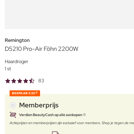
Remington
D5210 Pro-Air Föhn 2200W
Haardroger
1 st
83
BESPAAR
€20
40
Memberprijs
Verdien BeautyCash op alle aankopen
Actieprijzen en memberprijzen zijn exclusief voor members. Shop je tegen de