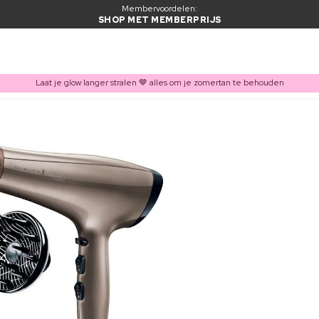
Membervoordelen:
SHOP MET MEMBERPRIJS
Laat je glow langer stralen 🤎 alles om je zomertan te behouden
ITEM TOEGEVOEGD AAN WINKELMAND
Vaak samen gekocht met