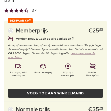
125 ml
87
BESPAAR
€9
40
Memberprijs
€
25
89
Verdien BeautyCash op alle aankopen
Actieprijzen en memberprijzen zijn exclusief voor members. Shop je tegen
de memberprijs? Dan word je automatisch member. Het abonnement kost
€8,95/30 dagen
. De eerste 30 dagen is
gratis
.
Lees meer over de
voordelen.
Bezorging in 1-4
Gratis bezorging
Altijd lage
Verdien
werkdagen
memberprijs
BeautyCash
VOEG TOE AAN WINKELMAND
Normale prijs
€
35
29