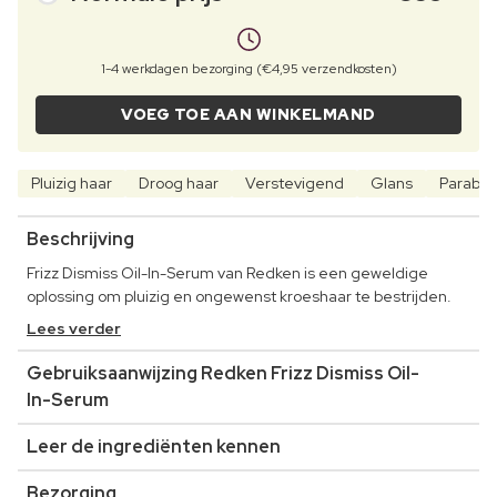
1-4 werkdagen bezorging (€4,95 verzendkosten)
VOEG TOE AAN WINKELMAND
Pluizig haar
Droog haar
Verstevigend
Glans
Parabee
Beschrijving
Frizz Dismiss Oil-In-Serum van Redken is een geweldige
oplossing om pluizig en ongewenst kroeshaar te bestrijden.
Lees verder
Gebruiksaanwijzing Redken Frizz Dismiss Oil-
In-Serum
Leer de ingrediënten kennen
Bezorging