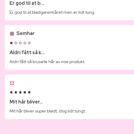
Er god til at b...
Er god til at blødgørenhåret men er lidt tung
Semhar
Aldri fått så k...
Aldri fått så krusete hår av noe produkt.
Mit hår bliver...
Mit hår bliver super blødt, dog lidt tungt.