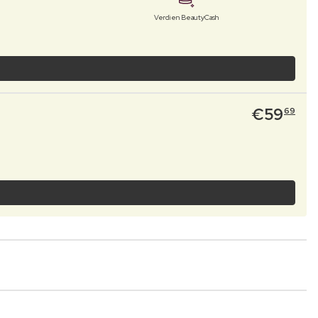
Verdien BeautyCash
€
59
69