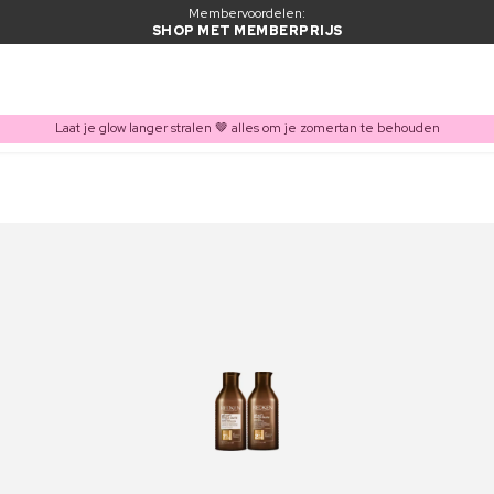
Membervoordelen:
SHOP MET MEMBERPRIJS
Laat je glow langer stralen 🤎 alles om je zomertan te behouden
ITEM TOEGEVOEGD AAN WINKELMAND
Vaak samen gekocht met